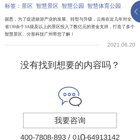
标签：
景区
智慧景区
智慧公园
智慧体育公园
据悉，为了促进旅游产业的发展、转型与升级，云南在近几年对全
省130余个3A级及以上的景区投入了数亿元的资金支持，打造了多个
智慧景区。分形科技广州带您了解！
2021.06.20
没有找到想要的内容吗？
我要咨询
4
0
0
-
7
8
0
8
-
8
9
3
/
0
1
0
-
6
4
9
1
3
1
4
2