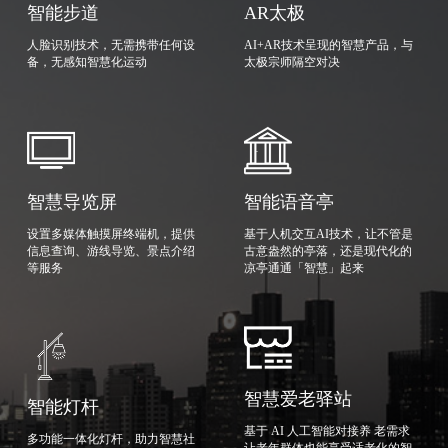
智能步道
AR太极
人脸识别技术，无需携带任何设
AI+AR技术呈现的智慧产品，与
备，无感知智慧化运动
太极宗师隔空对决
智慧导览屏
智能语音亭
设置多媒体触摸屏终端机，提供
基于人机交互AI技术，让不管是
信息查询、游线导览、景点介绍
古意盎然的亭落，还是现代化的
等服务
凉亭通通「智慧」起来
智慧爱老驿站
智能灯杆
基于 AI 人工智能对接养 老需求
多功能一体化灯杆，助力智慧社
让老年群体也能享受适老化的智