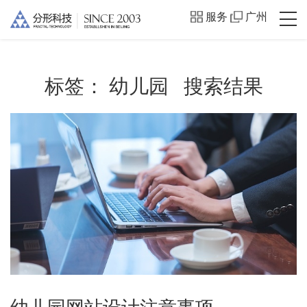
服务
广州
标签：
幼儿园
搜索结果