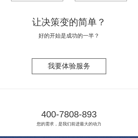
让决策变的简单？
好的开始是成功的一半？
我要体验服务
400-7808-893
您的需求，是我们前进最大的动力