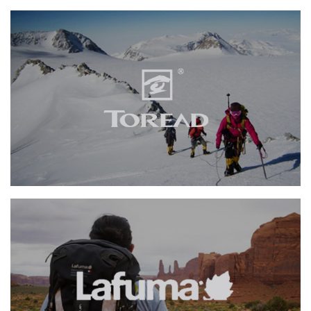
探路者
网页设计
品牌官网
服装纺织
手机端网站
勒夫马