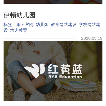
伊顿幼儿园
标签：
集团官网
幼儿园
教育网站建设
学校网站建
设
培训教育
2020.05.19