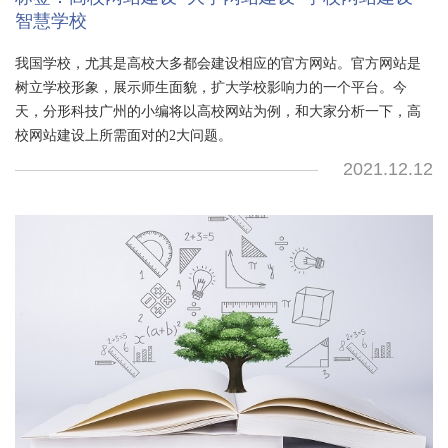
智慧学校
我国学校，尤其是高校大多都会建设相应的官方网站。官方网站是
树立学校形象，展示师生面貌，扩大学校影响力的一个平台。今
天，分形科技广州的小编将以高校网站为例，和大家分析一下，高
校网站建设上所需面对的2大问题。
2021.12.12