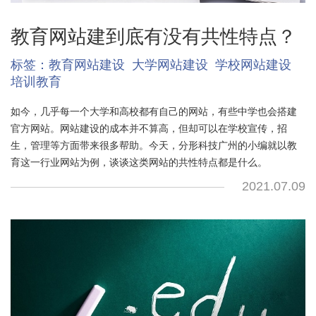
教育网站建到底有没有共性特点？
标签：
教育网站建设
大学网站建设
学校网站建设
培训教育
如今，几乎每一个大学和高校都有自己的网站，有些中学也会搭建
官方网站。网站建设的成本并不算高，但却可以在学校宣传，招
生，管理等方面带来很多帮助。今天，分形科技广州的小编就以教
育这一行业网站为例，谈谈这类网站的共性特点都是什么。
2021.07.09