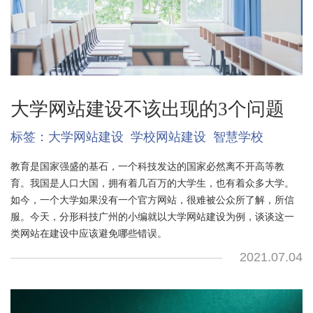
大学网站建设不该出现的3个问题
标签：
大学网站建设
学校网站建设
智慧学校
教育是国家强盛的基石，一个科技发达的国家必然离不开高等教
育。我国是人口大国，拥有着几百万的大学生，也有着众多大学。
如今，一个大学如果没有一个官方网站，很难被公众所了解，所信
服。今天，分形科技广州的小编就以大学网站建设为例，谈谈这一
类网站在建设中应该避免哪些错误。
2021.07.04