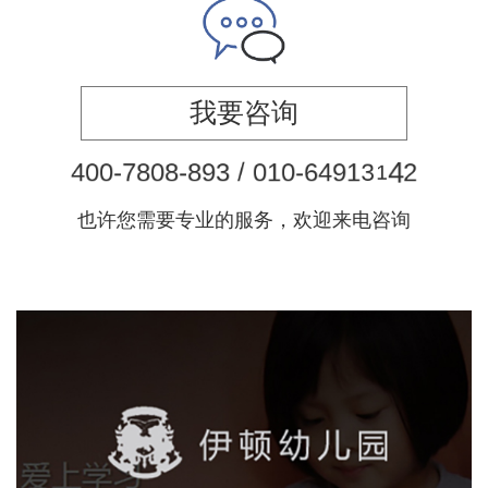
我要咨询
4
0
0
-
7
8
0
8
-
8
9
3
/
0
1
0
-
6
4
9
1
3
1
4
2
也许您需要专业的服务，欢迎来电咨询
伊顿幼儿园