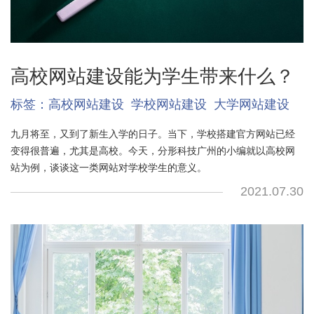
高校网站建设能为学生带来什么？
标签：
高校网站建设
学校网站建设
大学网站建设
九月将至，又到了新生入学的日子。当下，学校搭建官方网站已经
变得很普遍，尤其是高校。今天，分形科技广州的小编就以高校网
站为例，谈谈这一类网站对学校学生的意义。
2021.07.30