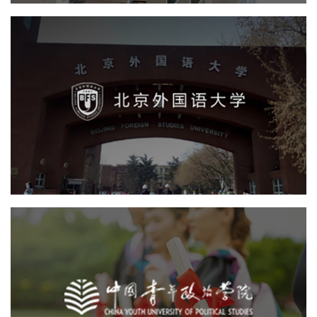
北京外国语大学
教育网站建设
学校网站建设
大学网站建设
高校网站建设
培训教育
高校
中国青年政治学院