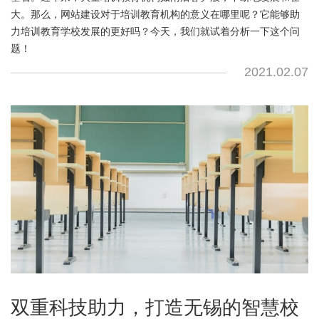
大。那么，网站建设对于培训教育机构的意义在哪里呢？它能够助
力培训教育学校发展的更好吗？今天，我们就试着分析一下这个问
题！
2021.02.07
双重科技助力，打造无锡的智慧校