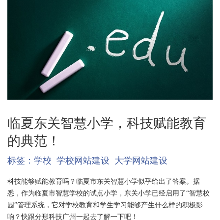
临夏东关智慧小学，科技赋能教育
的典范！
标签：
学校
学校网站建设
大学网站建设
科技能够赋能教育吗？临夏市东关智慧小学似乎给出了答案。据
悉，作为临夏市智慧学校的试点小学，东关小学已经启用了“智慧校
园”管理系统，它对学校教育和学生学习能够产生什么样的积极影
响？快跟分形科技广州一起去了解一下吧！