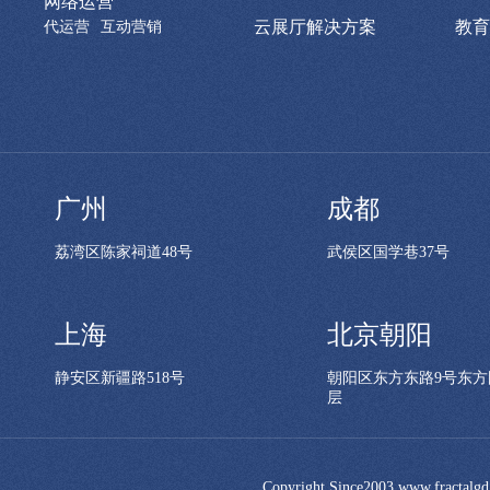
网络运营
云展厅解决方案
教育
代运营
互动营销
广州
成都
荔湾区陈家祠道48号
武侯区国学巷37号
上海
北京朝阳
静安区新疆路518号
朝阳区东方东路9号东方
层
Copyright Since2003 www.frac