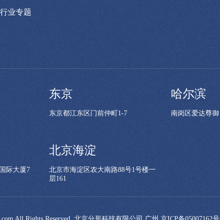
行业专题
东京
哈尔滨
东京都江东区门前仲町1-7
南岗区爱达尊御
北京海淀
国际大厦7
北京市海淀区农大南路88号1号楼一
层161
talgd.com All Rights Reserved. 北京分形科技有限公司 广州
京ICP备05007162号