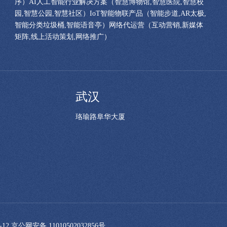
序）AI人工智能行业解决方案（智慧博物馆,智慧医院,智慧校
园,智慧公园,智慧社区）IoT智能物联产品（智能步道,AR太极,
智能分类垃圾桶,智能语音亭）网络代运营（互动营销,新媒体
矩阵,线上活动策划,网络推广）
武汉
珞瑜路阜华大厦
-12
京公网安备 11010502032856号