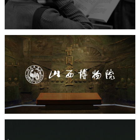
品牌官网
网站建设
网页设计
集团官网
文化艺术
山西博物院
博物馆
博物馆网站建设
智慧博物馆
文化艺术