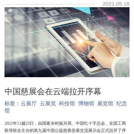
2021.05.18
中国慈展会在云端拉开序幕
标签：
云展厅
云展览
科技馆
博物馆
展览馆
纪念
馆
2021年11越23日，由国家乡村振兴局、中国红十字总会、全国工商
联等联合主办的第九届中国公益慈善羡慕交流展示会正式拉开了序