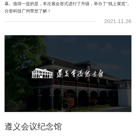
幕。值得一提的是，本次展会形式进行了升级，举办了“线上展览”。
分形科技广州带您了解！
2021.11.26
遵义会议纪念馆