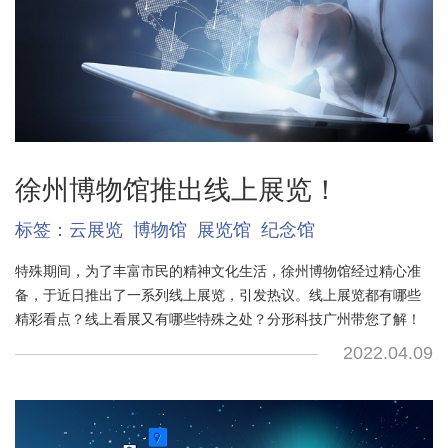
徐州博物馆推出线上展览！
标签：
云展览
博物馆
展览馆
纪念馆
特殊期间，为了丰富市民的精神文化生活，徐州博物馆经过精心准
备，于近日推出了一系列线上展览，引发热议。线上展览都有哪些
精彩看点？线上看展又有哪些特殊之处？分形科技广州带您了解！
2022.04.09