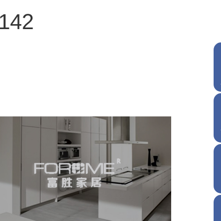
1
4
2
富胜家居
积分商城
网页设计
电商网站
家具家居