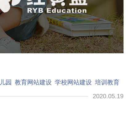
儿园
教育网站建设
学校网站建设
培训教育
2020.05.19