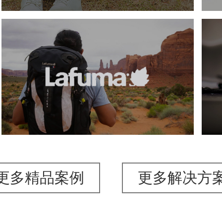
勒夫马
网页设计
更多精品案例
更多解决方