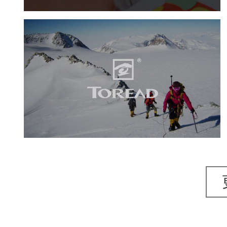
探路者
网页设计
品牌官网
服装纺织
手机端网站