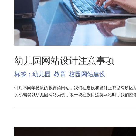
幼儿园网站设计注意事项
标签：
幼儿园
教育
校园网站建设
针对不同年龄段的教育类网站，我们在建设和设计上都是有所区
的小编就以幼儿园网站为例，谈一谈在设计这类网站时，我们应