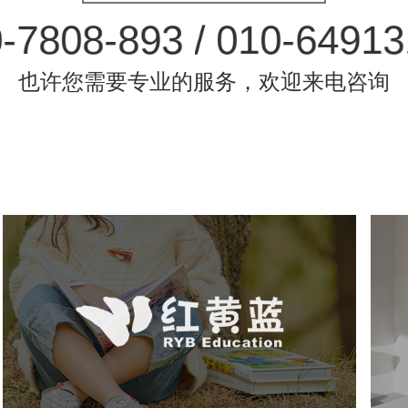
0
-
7
8
0
8
-
8
9
3
/
0
1
0
-
6
4
9
1
3
也许您需要专业的服务，欢迎来电咨询
红黄蓝
集团官网
幼儿园
教育网站建设
学校网站建设
培训教育