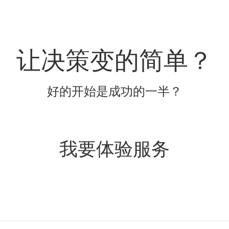
让决策变的简单？
好的开始是成功的一半？
我要体验服务