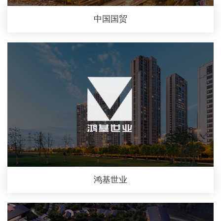
中国国贸
鸿基世业