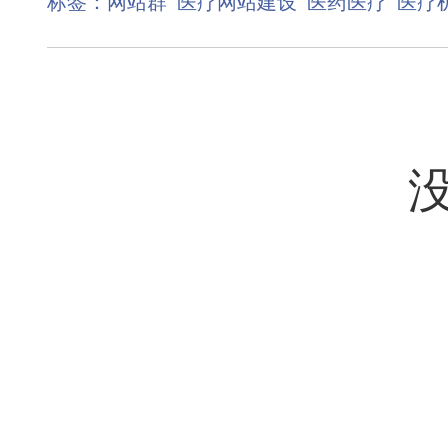
标签：
网站群
医疗网站建设
医药医疗
医疗