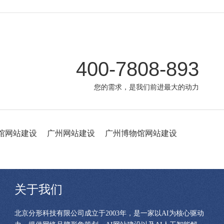
400-7808-893
您的需求，是我们前进最大的动力
馆网站建设
广州网站建设
广州博物馆网站建设
关于我们
北京分形科技有限公司成立于2003年，是一家以AI为核心驱动