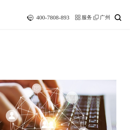
们
400-7808-893
服务
广州