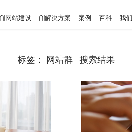
网站建设
解决方案
案例
百科
我
AI
AI
标签：
网站群
搜索结果