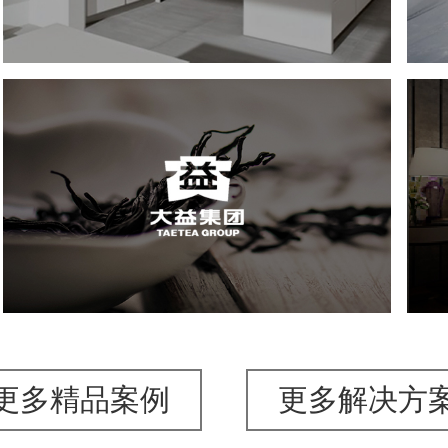
大益
网页设计
电商网站
轻工食品
IT平台整体解决方案
更多精品案例
更多解决方