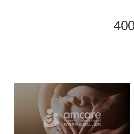
4
0
美中宜和
网站群
医疗网站建设
医药医疗
医疗机构