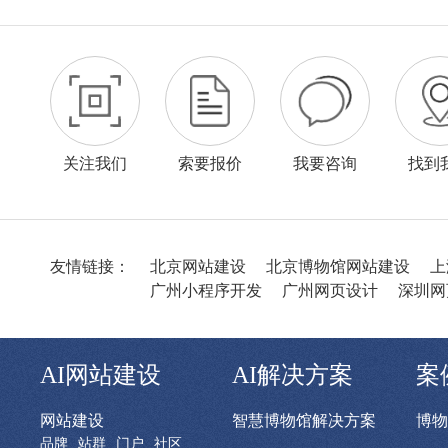
关注我们
索要报价
我要咨询
找到
友情链接：
北京网站建设
北京博物馆网站建设
上
广州小程序开发
广州网页设计
深圳网
AI网站建设
AI解决方案
案
网站建设
智慧博物馆解决方案
博物
品牌
站群
门户
社区