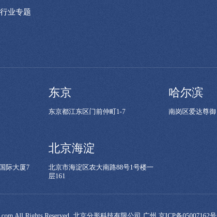
行业专题
东京
哈尔滨
东京都江东区门前仲町1-7
南岗区爱达尊御
北京海淀
国际大厦7
北京市海淀区农大南路88号1号楼一
层161
talgd.com All Rights Reserved. 北京分形科技有限公司 广州
京ICP备05007162号