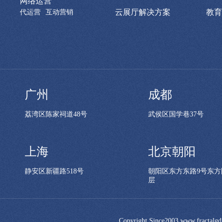
网络运营
云展厅解决方案
教育
代运营
互动营销
广州
成都
荔湾区陈家祠道48号
武侯区国学巷37号
上海
北京朝阳
静安区新疆路518号
朝阳区东方东路9号东方
层
Copyright Since2003 www.frac