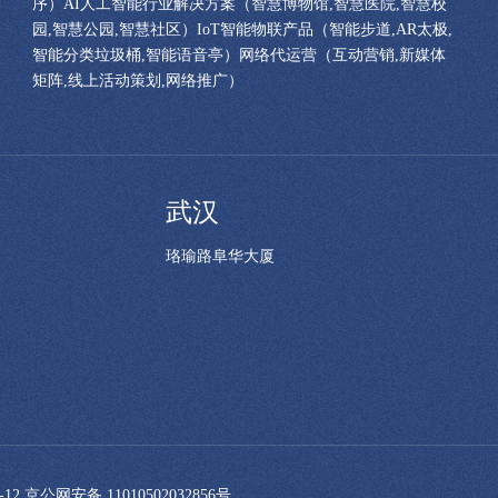
序）AI人工智能行业解决方案（智慧博物馆,智慧医院,智慧校
园,智慧公园,智慧社区）IoT智能物联产品（智能步道,AR太极,
智能分类垃圾桶,智能语音亭）网络代运营（互动营销,新媒体
矩阵,线上活动策划,网络推广）
武汉
珞瑜路阜华大厦
-12
京公网安备 11010502032856号