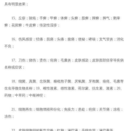
具有明显效果；
15、丘疹；脓疱；手癣；甲癣；体癣；头癣；股癣；脚癣；脚气；鹅掌
癣；花斑癣；牛皮癣；传染性湿疹；
16、伤风感冒；经痛；肌痛；头痛；腹痛；便秘；哮喘；支气管炎；消化
不良；
17、刀伤；烧伤；烫伤；疮痈；毛囊炎；皮肤感染；皮肤面部痉挛等疾病
名称或症状；
18、细菌、真菌、念珠菌、糠秕孢子菌、厌氧菌、牙孢菌、痤疮、毛囊寄
生虫等微生物名称；19、雌性激素、雄性激素、荷尔蒙、抗生素、激素；20、
药物；中草药；中枢神经；
21、细胞再生；细胞增殖和分化；免疫力；患处；疤痕；关节痛；冻疮；
冻伤；
22、皮肤细胞间的氧气交换；红肿；淋巴液；毛细血管；淋巴毒等。