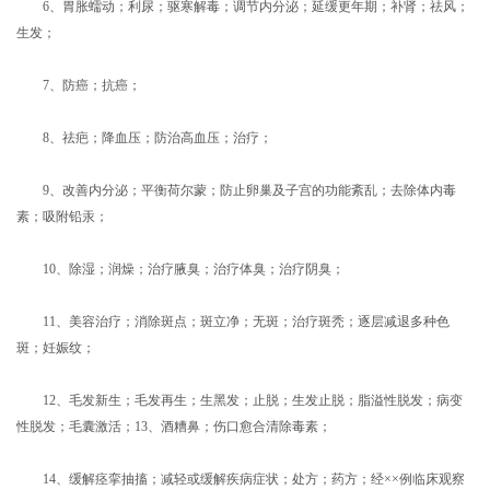
6、胃胀蠕动；利尿；驱寒解毒；调节内分泌；延缓更年期；补肾；祛风；
生发；
7、防癌；抗癌；
8、祛疤；降血压；防治高血压；治疗；
9、改善内分泌；平衡荷尔蒙；防止卵巢及子宫的功能紊乱；去除体内毒
素；吸附铅汞；
10、除湿；润燥；治疗腋臭；治疗体臭；治疗阴臭；
11、美容治疗；消除斑点；斑立净；无斑；治疗斑秃；逐层减退多种色
斑；妊娠纹；
12、毛发新生；毛发再生；生黑发；止脱；生发止脱；脂溢性脱发；病变
性脱发；毛囊激活；13、酒糟鼻；伤口愈合清除毒素；
14、缓解痉挛抽搐；减轻或缓解疾病症状；处方；药方；经××例临床观察