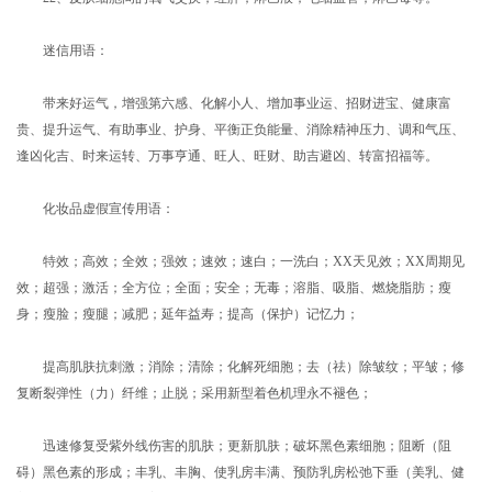
迷信用语：
带来好运气，增强第六感、化解小人、增加事业运、招财进宝、健康富
贵、提升运气、有助事业、护身、平衡正负能量、消除精神压力、调和气压、
逢凶化吉、时来运转、万事亨通、旺人、旺财、助吉避凶、转富招福等。
化妆品虚假宣传用语：
特效；高效；全效；强效；速效；速白；一洗白；XX天见效；XX周期见
效；超强；激活；全方位；全面；安全；无毒；溶脂、吸脂、燃烧脂肪；瘦
身；瘦脸；瘦腿；减肥；延年益寿；提高（保护）记忆力；
提高肌肤抗刺激；消除；清除；化解死细胞；去（祛）除皱纹；平皱；修
复断裂弹性（力）纤维；止脱；采用新型着色机理永不褪色；
迅速修复受紫外线伤害的肌肤；更新肌肤；破坏黑色素细胞；阻断（阻
碍）黑色素的形成；丰乳、丰胸、使乳房丰满、预防乳房松弛下垂（美乳、健