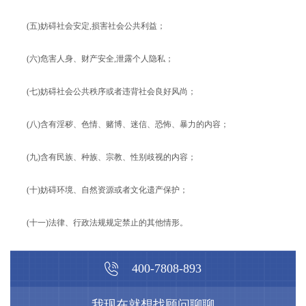
(五)妨碍社会安定,损害社会公共利益；
(六)危害人身、财产安全,泄露个人隐私；
(七)妨碍社会公共秩序或者违背社会良好风尚；
(八)含有淫秽、色情、赌博、迷信、恐怖、暴力的内容；
(九)含有民族、种族、宗教、性别歧视的内容；
(十)妨碍环境、自然资源或者文化遗产保护；
(十一)法律、行政法规规定禁止的其他情形。
400-7808-893
我现在就想找顾问聊聊