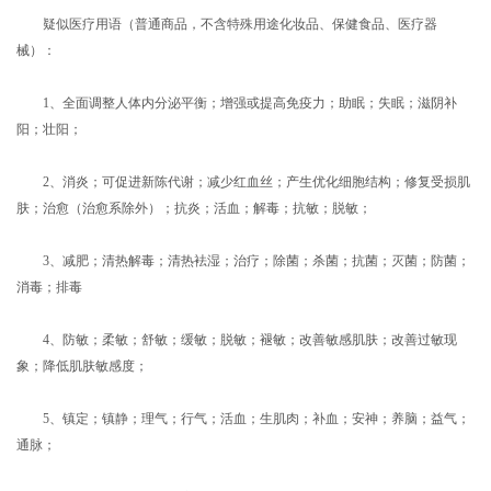
疑似医疗用语（普通商品，不含特殊用途化妆品、保健食品、医疗器
械）：
1、全面调整人体内分泌平衡；增强或提高免疫力；助眠；失眠；滋阴补
阳；壮阳；
2、消炎；可促进新陈代谢；减少红血丝；产生优化细胞结构；修复受损肌
肤；治愈（治愈系除外）；抗炎；活血；解毒；抗敏；脱敏；
3、减肥；清热解毒；清热袪湿；治疗；除菌；杀菌；抗菌；灭菌；防菌；
消毒；排毒
4、防敏；柔敏；舒敏；缓敏；脱敏；褪敏；改善敏感肌肤；改善过敏现
象；降低肌肤敏感度；
5、镇定；镇静；理气；行气；活血；生肌肉；补血；安神；养脑；益气；
通脉；